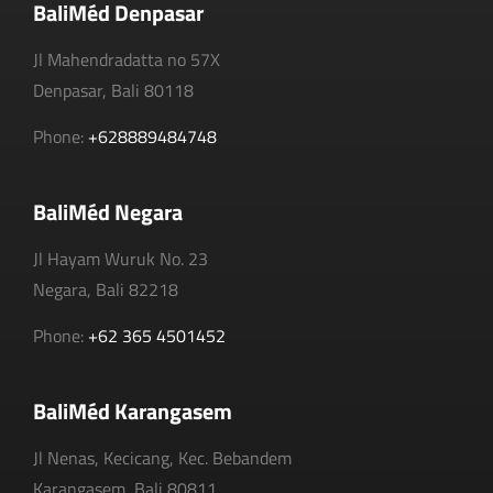
BaliMéd Denpasar
Jl Mahendradatta no 57X
Denpasar, Bali 80118
Phone:
+628889484748
BaliMéd Negara
Jl Hayam Wuruk No. 23
Negara, Bali 82218
Phone:
+62 365 4501452
BaliMéd Karangasem
Jl Nenas, Kecicang, Kec. Bebandem
Karangasem, Bali 80811