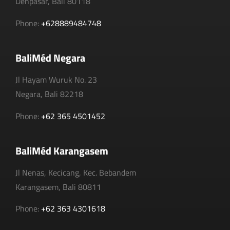
Denpasar, Bali 80118
Phone:
+628889484748
BaliMéd Negara
Jl Hayam Wuruk No. 23
Negara, Bali 82218
Phone:
+62 365 4501452
BaliMéd Karangasem
Jl Nenas, Kecicang, Kec. Bebandem
Karangasem, Bali 80811
Phone:
+62 363 4301618