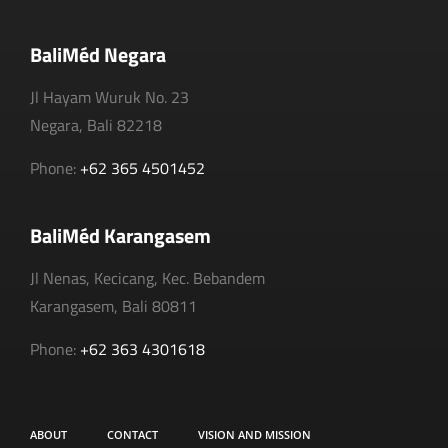
BaliMéd Negara
Jl Hayam Wuruk No. 23
Negara, Bali 82218
Phone:
+62 365 4501452
BaliMéd Karangasem
Jl Nenas, Kecicang, Kec. Bebandem
Karangasem, Bali 80811
Phone:
+62 363 4301618
ABOUT
CONTACT
VISION AND MISSION