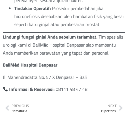
pereda nyeri sesuai anjuran dokter.
Tindakan Operatif:
Prosedur pembedahan jika
hidronefrosis disebabkan oleh hambatan fisik yang besar
seperti batu ginjal atau pembesaran prostat.
Lindungi fungsi ginjal Anda sebelum terlambat.
Tim spesialis
urologi kami di BaliM
é
d Hospital Denpasar siap membantu
Anda memberikan perawatan yang tepat dan personal.
BaliM
é
d Hospital Denpasar
Jl. Mahendradatta No. 57 X Denpasar – Bali
Informasi & Reservasi:
08111 48 47 48
PREVIOUS
NEXT
Hematuria
Hipertensi