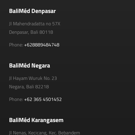
BaliMéd Denpasar
Jl Mahendradatta no 57X
Denpasar, Bali 80118
Phone:
+628889484748
BaliMéd Negara
Jl Hayam Wuruk No. 23
Negara, Bali 82218
Phone:
+62 365 4501452
BaliMéd Karangasem
Jl Nenas, Kecicang, Kec. Bebandem