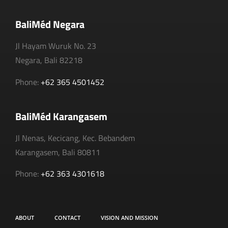
BaliMéd Negara
Jl Hayam Wuruk No. 23
Negara, Bali 82218
Phone:
+62 365 4501452
BaliMéd Karangasem
Jl Nenas, Kecicang, Kec. Bebandem
Karangasem, Bali 80811
Phone:
+62 363 4301618
ABOUT
CONTACT
VISION AND MISSION