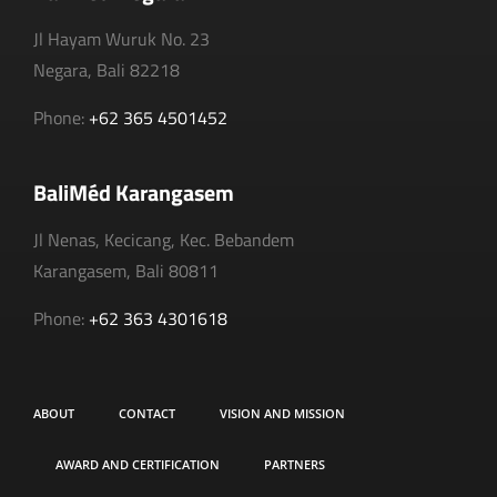
Jl Hayam Wuruk No. 23
Negara, Bali 82218
Phone:
+62 365 4501452
BaliMéd Karangasem
Jl Nenas, Kecicang, Kec. Bebandem
Karangasem, Bali 80811
Phone:
+62 363 4301618
ABOUT
CONTACT
VISION AND MISSION
AWARD AND CERTIFICATION
PARTNERS