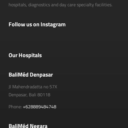
hospitals, diagnostics and day care specialty facilities.
Follow us on Instagram
Our Hospitals
BaliMéd Denpasar
Jl Mahendradatta no 57X
Denpasar, Bali 80118
Phone:
+628889484748
BaliMéd Negara