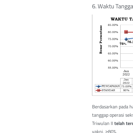
6. Waktu Tangga
Berdasarkan pada ha
tanggap operasi sek
Triwulan II
telah te
yakni, ≥80%.