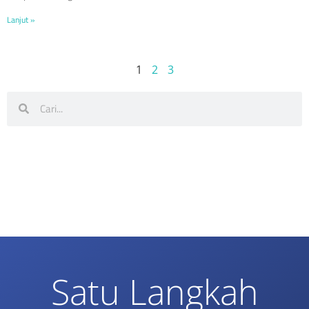
Lanjut »
1
2
3
Satu Langkah