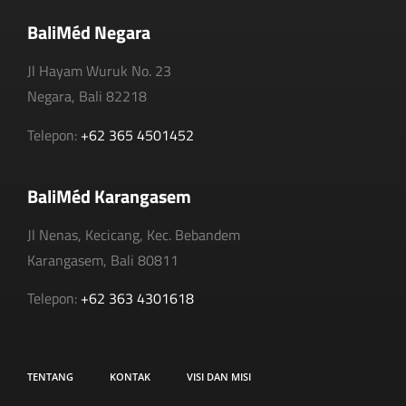
BaliMéd Negara
Jl Hayam Wuruk No. 23
Negara, Bali 82218
Telepon:
+62 365 4501452
BaliMéd Karangasem
Jl Nenas, Kecicang, Kec. Bebandem
Karangasem, Bali 80811
Telepon:
+62 363 4301618
TENTANG
KONTAK
VISI DAN MISI