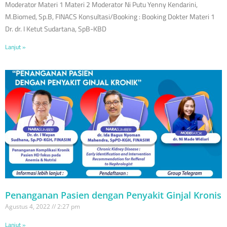
Moderator Materi 1 Materi 2 Moderator Ni Putu Yenny Kendarini,
M.Biomed, Sp.B, FINACS Konsultasi/Booking : Booking Dokter Materi 1
Dr. dr. I Ketut Sudartana, SpB-KBD
Lanjut »
Penanganan Pasien dengan Penyakit Ginjal Kronis
Agustus 4, 2022
2:27 pm
Lanjut »