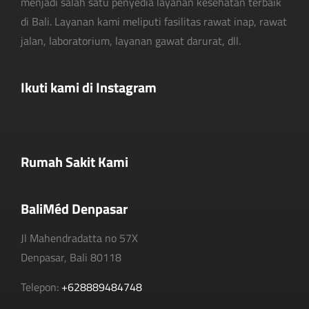
menjadi salah satu penyedia layanan kesehatan terbaik
di Bali. Layanan kami meliputi fasilitas rawat inap, rawat
jalan, laboratorium, layanan gawat darurat, dll.
Ikuti kami di Instagram
Rumah Sakit Kami
BaliMéd Denpasar
Jl Mahendradatta no 57X
Denpasar, Bali 80118
Telepon:
+628889484748