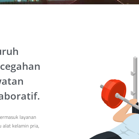
uruh
ncegahan
watan
aboratif.
 termasuk layanan
u alat kelamin pria,