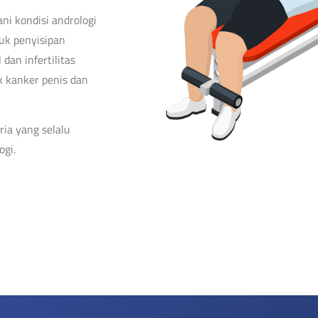
i kondisi andrologi
suk penyisipan
dan infertilitas
k kanker penis dan
ia yang selalu
ogi.