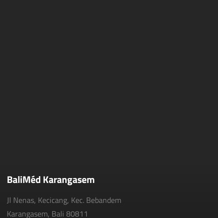
BaliMéd Karangasem
Jl Nenas, Kecicang, Kec. Bebandem
Karangasem, Bali 80811