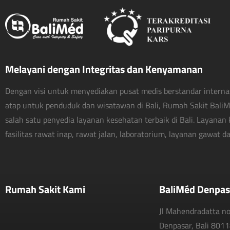
Melayani dengan Integritas dan Kenyamanan
Dengan visi untuk menyediakan pusat medis berstandar interna
atap untuk penduduk dan wisatawan di Bali, Rumah Sakit Bali
salah satu penyedia layanan kesehatan terbaik di Bali. Layanan 
fasilitas rawat inap, rawat jalan, laboratorium, layanan gawat dar
Rumah Sakit Kami
BaliMéd Denpas
Jl Mahendradatta n
Denpasar, Bali 801