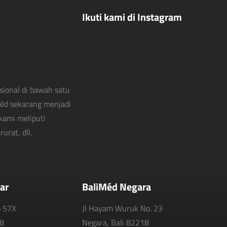
Ikuti kami di Instagram
sional di bawah satu
Méd sekarang menjadi
kami meliputi
urat, dll.
ar
BaliMéd Negara
o 57X
Jl Hayam Wuruk No. 23
18
Negara, Bali 82218