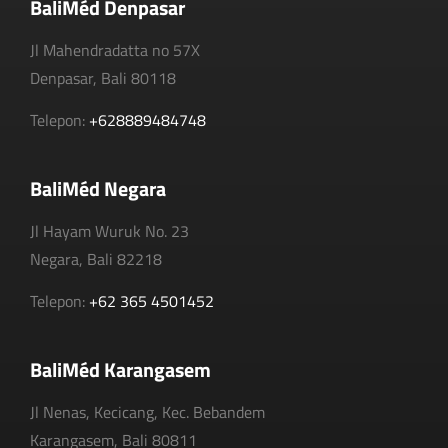
BaliMéd Denpasar
Jl Mahendradatta no 57X
Denpasar, Bali 80118
Telepon:
+628889484748
BaliMéd Negara
Jl Hayam Wuruk No. 23
Negara, Bali 82218
Telepon:
+62 365 4501452
BaliMéd Karangasem
Jl Nenas, Kecicang, Kec. Bebandem
Karangasem, Bali 80811