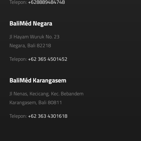
Telepon:
+628889484748
BaliMéd Negara
Jl Hayam Wuruk No. 23
Negara, Bali 82218
Telepon:
+62 365 4501452
BaliMéd Karangasem
Jl Nenas, Kecicang, Kec. Bebandem
Karangasem, Bali 80811
Telepon:
+62 363 4301618