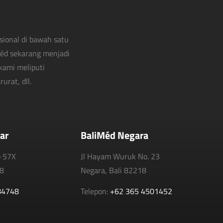
sional di bawah satu
Méd sekarang menjadi
kami meliputi
urat, dll.
ar
BaliMéd Negara
o 57X
Jl Hayam Wuruk No. 23
18
Negara, Bali 82218
84748
Telepon:
+62 365 4501452