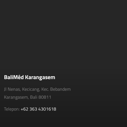
BaliMéd Karangasem
Jl Nenas, Kecicang, Kec. Bebandem
Karangasem, Bali 80811
Telepon:
+62 363 4301618