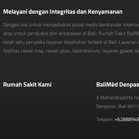
Melayani dengan Integritas dan Kenyamanan
Dengan visi untuk menyediakan pusat medis berstandar interna
atap untuk penduduk dan wisatawan di Bali, Rumah Sakit Bali
salah satu penyedia layanan kesehatan terbaik di Bali. Layanan 
fasilitas rawat inap, rawat jalan, laboratorium, layanan gawat dar
Rumah Sakit Kami
BaliMéd Denpas
Jl Mahendradatta n
Denpasar, Bali 801
Telepon:
+6288894