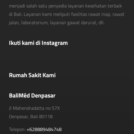
menjadi salah satu penyedia layanan kesehatan terbaik
di Bali. Layanan kami meliputi fasilitas rawat inap, rawat
jalan, laboratorium, layanan gawat darurat, dll.
Ikuti kami di Instagram
Rumah Sakit Kami
BaliMéd Denpasar
Jl Mahendradatta no 57X
Denpasar, Bali 80118
Telepon:
+628889484748