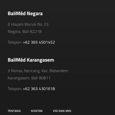
BaliMéd Negara
Jl Hayam Wuruk No. 23
Negara, Bali 82218
Telepon:
+62 365 4501452
BaliMéd Karangasem
Jl Nenas, Kecicang, Kec. Bebandem
Karangasem, Bali 80811
Telepon:
+62 363 4301618
TENTANG
KONTAK
VISI DAN MISI