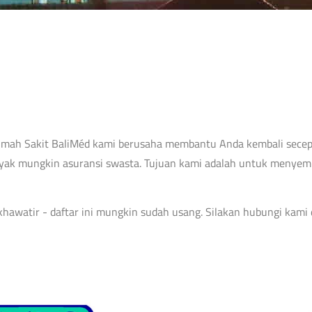
 Rumah Sakit BaliMéd kami berusaha membantu Anda kembali secep
nyak mungkin asuransi swasta. Tujuan kami adalah untuk menye
n khawatir - daftar ini mungkin sudah usang. Silakan hubungi ka