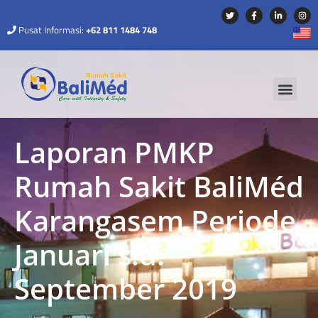
Pusat Informasi:
+62 811 1484 748
Laporan PMKP
Rumah Sakit BaliMéd
Karangasem Periode
Januari s.d.
September 2019