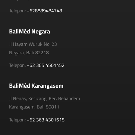
Telepon:
+628889484748
BaliMéd Negara
Jl Hayam Wuruk No. 23
Negara, Bali 82218
Telepon:
+62 365 4501452
BaliMéd Karangasem
Jl Nenas, Kecicang, Kec. Bebandem
Karangasem, Bali 80811
Telepon:
+62 363 4301618