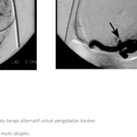
tu terapi alternatif untuk pengobatan kanker:
multi-disiplin.