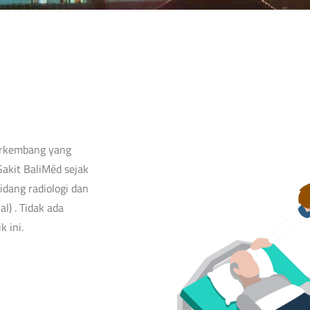
erkembang yang
Sakit BaliMéd sejak
idang radiologi dan
l) . Tidak ada
 ini.