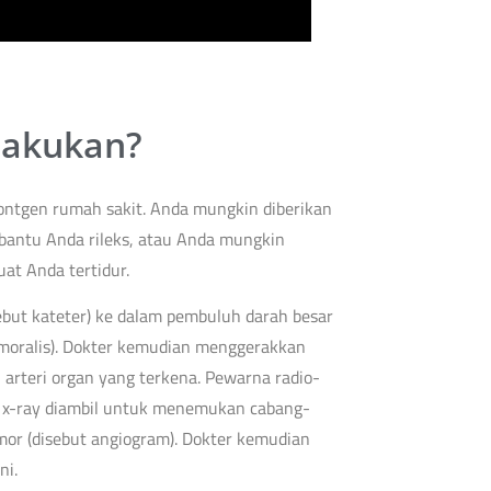
lakukan?
rontgen rumah sakit. Anda mungkin diberikan
bantu Anda rileks, atau Anda mungkin
t Anda tertidur.
ebut kateter) ke dalam pembuluh darah besar
femoralis). Dokter kemudian menggerakkan
 arteri organ yang terkena. Pewarna radio-
n x-ray diambil untuk menemukan cabang-
or (disebut angiogram). Dokter kemudian
ni.