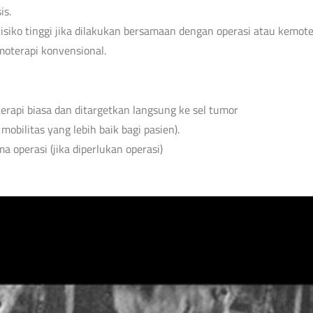
is.
iko tinggi jika dilakukan bersamaan dengan operasi atau kemoter
emoterapi konvensional.
rapi biasa dan ditargetkan langsung ke sel tumor
bilitas yang lebih baik bagi pasien).
operasi (jika diperlukan operasi)