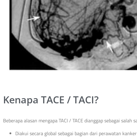
Kenapa TACE / TACI?
Beberapa alasan mengapa TACI / TACE dianggap sebagai salah sa
Diakui secara global sebagai bagian dari perawatan kanker 