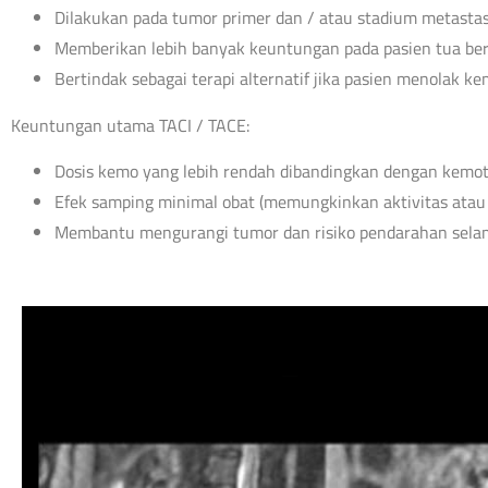
Dilakukan pada tumor primer dan / atau stadium metastas
Memberikan lebih banyak keuntungan pada pasien tua beris
Bertindak sebagai terapi alternatif jika pasien menolak k
Keuntungan utama TACI / TACE:
Dosis kemo yang lebih rendah dibandingkan dengan kemote
Efek samping minimal obat (memungkinkan aktivitas atau mo
Membantu mengurangi tumor dan risiko pendarahan selama 