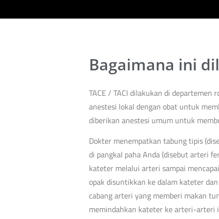
Bagaimana ini di
TACE / TACI dilakukan di departemen 
anestesi lokal dengan obat untuk mem
diberikan anestesi umum untuk membua
Dokter menempatkan tabung tipis (dis
di pangkal paha Anda (disebut arteri 
kateter melalui arteri sampai mencapai
opak disuntikkan ke dalam kateter da
cabang arteri yang memberi makan tum
memindahkan kateter ke arteri-arteri i