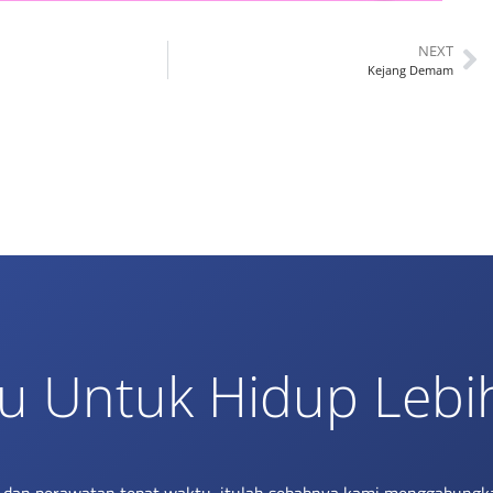
NEXT
Kejang Demam
u Untuk Hidup Lebi
i dan perawatan tepat waktu, itulah sebabnya kami menggabungk