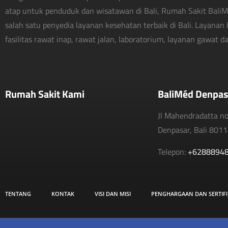
atap untuk penduduk dan wisatawan di Bali, Rumah Sakit Bali
salah satu penyedia layanan kesehatan terbaik di Bali. Layanan 
fasilitas rawat inap, rawat jalan, laboratorium, layanan gawat dar
Rumah Sakit Kami
BaliMéd Denpas
Jl Mahendradatta n
Denpasar, Bali 801
Telepon:
+6288894
TENTANG
KONTAK
VISI DAN MISI
PENGHARGAAN DAN SERTIFI