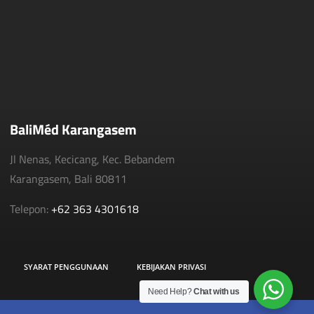
BaliMéd Karangasem
Jl Nenas, Kecicang, Kec. Bebandem
Karangasem, Bali 80811
Telepon:
+62 363 4301618
SYARAT PENGGUNAAN
KEBIJAKAN PRIVASI
Need Help?
Chat with us