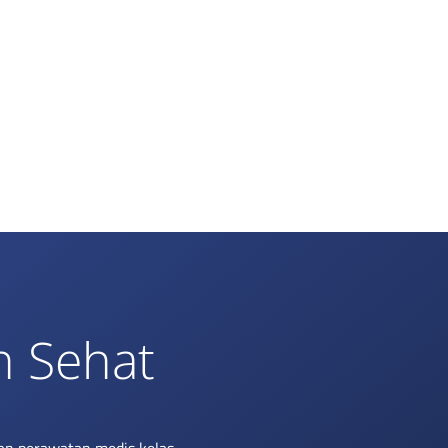
h Sehat
an perawatan medis kelas