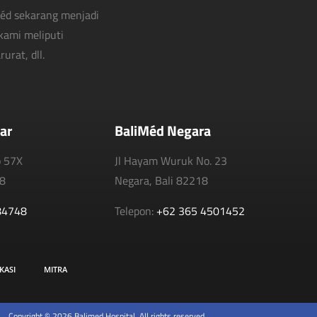
Méd sekarang menjadi
kami meliputi
urat, dll.
ar
BaliMéd Negara
o 57X
Jl Hayam Wuruk No. 23
18
Negara, Bali 82218
84748
Telepon:
+62 365 4501452
KASI
MITRA
Copyright © 2026 Balimed Hospital. All rights reserved.