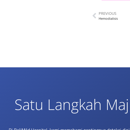
PREVIOUS
Hemodialisis
Satu Langkah Maj
Di BaliMéd Hospital, kami memahami pentingnya deteksi din