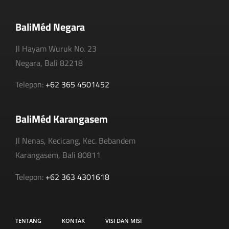
BaliMéd Negara
Jl Hayam Wuruk No. 23
Negara, Bali 82218
Telepon:
+62 365 4501452
BaliMéd Karangasem
Jl Nenas, Kecicang, Kec. Bebandem
Karangasem, Bali 80811
Telepon:
+62 363 4301618
TENTANG
KONTAK
VISI DAN MISI