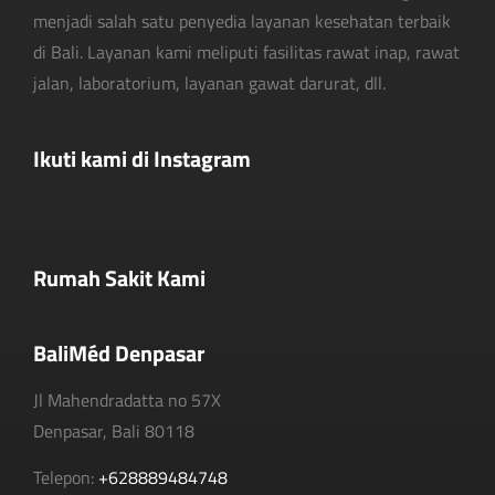
menjadi salah satu penyedia layanan kesehatan terbaik
di Bali. Layanan kami meliputi fasilitas rawat inap, rawat
jalan, laboratorium, layanan gawat darurat, dll.
Ikuti kami di Instagram
Rumah Sakit Kami
BaliMéd Denpasar
Jl Mahendradatta no 57X
Denpasar, Bali 80118
Telepon:
+628889484748