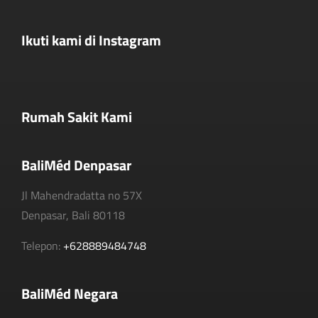
Ikuti kami di Instagram
Rumah Sakit Kami
BaliMéd Denpasar
Jl Mahendradatta no 57X
Denpasar, Bali 80118
Telepon:
+628889484748
BaliMéd Negara