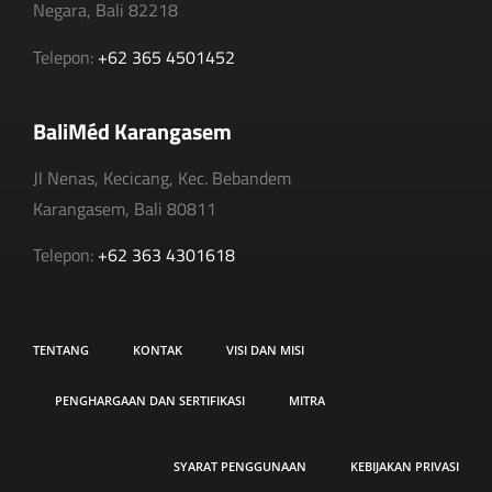
Negara, Bali 82218
Telepon:
+62 365 4501452
BaliMéd Karangasem
Jl Nenas, Kecicang, Kec. Bebandem
Karangasem, Bali 80811
Telepon:
+62 363 4301618
TENTANG
KONTAK
VISI DAN MISI
PENGHARGAAN DAN SERTIFIKASI
MITRA
SYARAT PENGGUNAAN
KEBIJAKAN PRIVASI