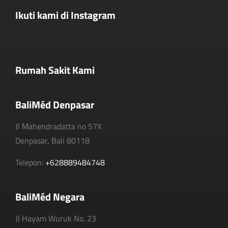
Ikuti kami di Instagram
Rumah Sakit Kami
BaliMéd Denpasar
Jl Mahendradatta no 57X
Denpasar, Bali 80118
Telepon:
+628889484748
BaliMéd Negara
Jl Hayam Wuruk No. 23